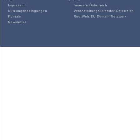
Impressum
Inserate Österreich
Nutzungsbedingungen
Veranstaltungskalender Österreich
Kontakt
RootWeb.EU Domain Netzwerk
Newsletter