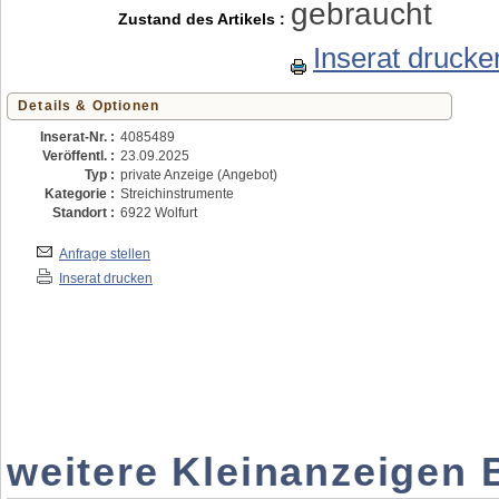
gebraucht
Zustand des Artikels :
Inserat drucke
Details & Optionen
Inserat-Nr. :
4085489
Veröffentl. :
23.09.2025
Typ :
private Anzeige (Angebot)
Kategorie :
Streichinstrumente
Standort :
6922 Wolfurt
Anfrage stellen
Inserat drucken
weitere Kleinanzeigen 