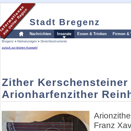
Stadt Bregenz
Nachrichten
Inserate
Essen & Trinken
Firmen & 
Bregenz
»
Kleinanzeigen
»
Streichinstrumente
zurück zur letzten Auswahl
Zither Kerschensteiner
Arionharfenzither Rei
Arionzith
Franz Xav