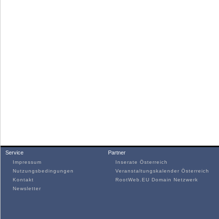
Service
Partner
Impressum
Inserate Österreich
Nutzungsbedingungen
Veranstaltungskalender Österreich
Kontakt
RootWeb.EU Domain Netzwerk
Newsletter