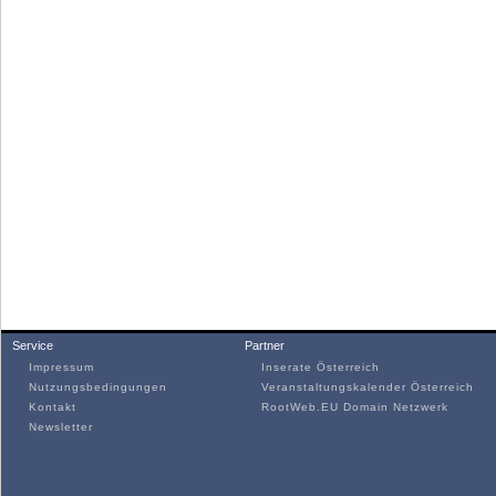
Service
Partner
Impressum
Inserate Österreich
Nutzungsbedingungen
Veranstaltungskalender Österreich
Kontakt
RootWeb.EU Domain Netzwerk
Newsletter