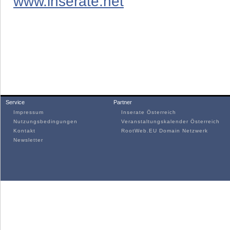
www.inserate.net
Service
Partner
Impressum
Inserate Österreich
Nutzungsbedingungen
Veranstaltungskalender Österreich
Kontakt
RootWeb.EU Domain Netzwerk
Newsletter