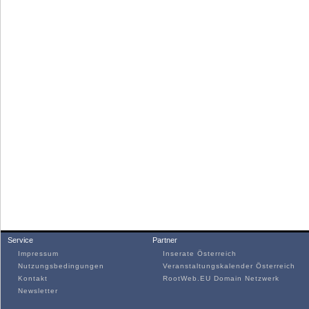
Service
Partner
Impressum
Inserate Österreich
Nutzungsbedingungen
Veranstaltungskalender Österreich
Kontakt
RootWeb.EU Domain Netzwerk
Newsletter