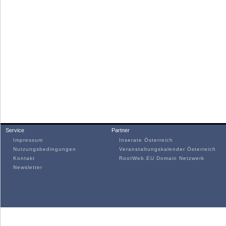
Service
Partner
Impressum
Inserate Österreich
Nutzungsbedingungen
Veranstaltungskalender Österreich
Kontakt
RootWeb.EU Domain Netzwerk
Newsletter