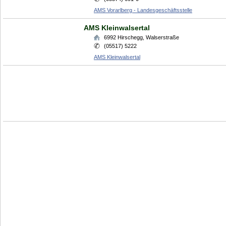
AMS Vorarlberg - Landesgeschäftsstelle
AMS Kleinwalsertal
6992
Hirschegg
,
Walserstraße
(05517) 5222
AMS Kleinwalsertal