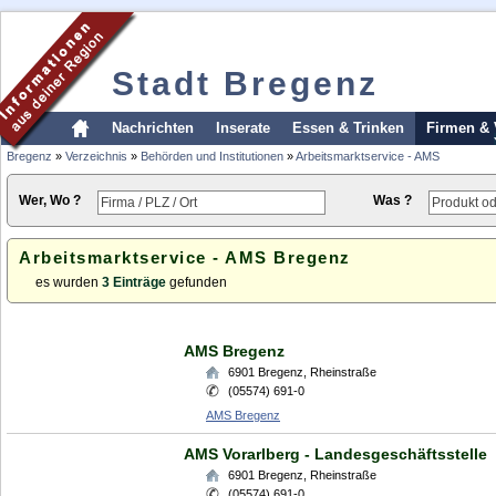
Stadt Bregenz
Nachrichten
Inserate
Essen & Trinken
Firmen & 
Bregenz
»
Verzeichnis
»
Behörden und Institutionen
»
Arbeitsmarktservice - AMS
Wer, Wo ?
Was ?
Arbeitsmarktservice - AMS Bregenz
es wurden
3 Einträge
gefunden
AMS Bregenz
6901
Bregenz
,
Rheinstraße
(05574) 691-0
AMS Bregenz
AMS Vorarlberg - Landesgeschäftsstelle
6901
Bregenz
,
Rheinstraße
(05574) 691-0