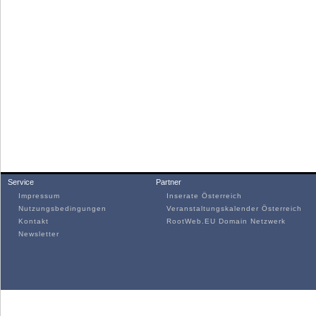
Service
Partner
Impressum
Inserate Österreich
Nutzungsbedingungen
Veranstaltungskalender Österreich
Kontakt
RootWeb.EU Domain Netzwerk
Newsletter