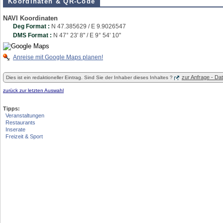
Koordinaten & QR-Code
NAVI Koordinaten
Deg Format :
N
47.385629
/ E
9.9026547
DMS Format :
N 47° 23' 8'' / E 9° 54' 10''
Anreise mit Google Maps planen!
zur Anfrage - D
Dies ist ein redaktioneller Eintrag. Sind Sie der Inhaber dieses Inhaltes ?
zurück zur letzten Auswahl
Tipps:
Veranstaltungen
Restaurants
Inserate
Freizeit & Sport