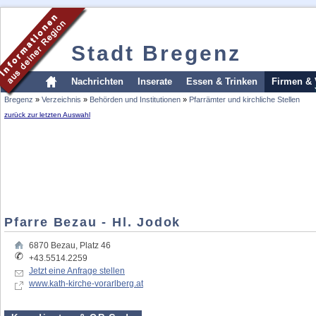
Stadt Bregenz
Nachrichten
Inserate
Essen & Trinken
Firmen & 
Bregenz
»
Verzeichnis
»
Behörden und Institutionen
»
Pfarrämter und kirchliche Stellen
zurück zur letzten Auswahl
Pfarre Bezau - Hl. Jodok
6870
Bezau
,
Platz 46
+43.5514.2259
Jetzt eine Anfrage stellen
www.kath-kirche-vorarlberg.at