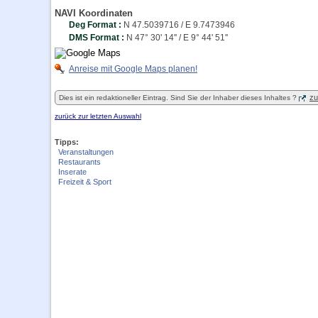
NAVI Koordinaten
Deg Format :
N
47.5039716
/ E
9.7473946
DMS Format :
N 47° 30' 14'' / E 9° 44' 51''
Anreise mit Google Maps planen!
zu
Dies ist ein redaktioneller Eintrag. Sind Sie der Inhaber dieses Inhaltes ?
zurück zur letzten Auswahl
Tipps:
Veranstaltungen
Restaurants
Inserate
Freizeit & Sport