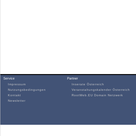
Service
Partner
Impressum
Inserate Österreich
Nutzungsbedingungen
Veranstaltungskalender Österreich
Kontakt
RootWeb.EU Domain Netzwerk
Newsletter