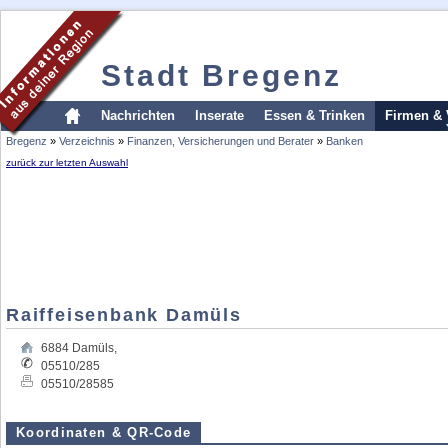
Stadt Bregenz
Nachrichten
Inserate
Essen & Trinken
Firmen & 
Bregenz
»
Verzeichnis
»
Finanzen, Versicherungen und Berater
»
Banken
zurück zur letzten Auswahl
Raiffeisenbank Damüls
6884
Damüls
,
05510/285
05510/28585
Koordinaten & QR-Code