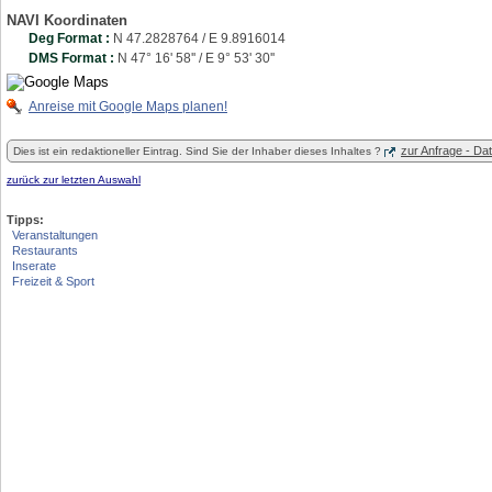
NAVI Koordinaten
Deg Format :
N
47.2828764
/ E
9.8916014
DMS Format :
N 47° 16' 58'' / E 9° 53' 30''
Anreise mit Google Maps planen!
zur Anfrage - D
Dies ist ein redaktioneller Eintrag. Sind Sie der Inhaber dieses Inhaltes ?
zurück zur letzten Auswahl
Tipps:
Veranstaltungen
Restaurants
Inserate
Freizeit & Sport